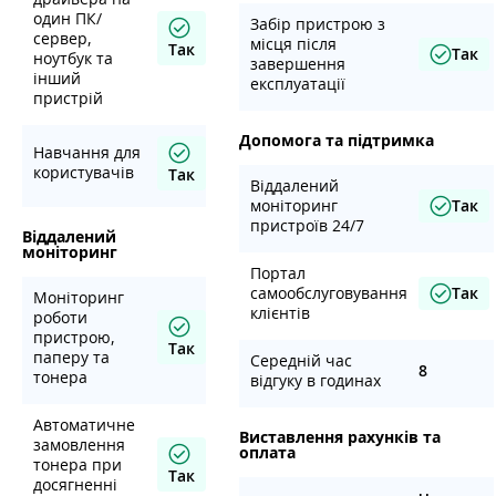
один ПК/
Забір пристрою з
сервер,
місця після
Так
Так
ноутбук та
завершення
інший
експлуатації
пристрій
Допомога та підтримка
Навчання для
користувачів
Так
Віддалений
моніторинг
Так
пристроїв 24/7
Віддалений
моніторинг
Портал
самообслуговування
Так
Моніторинг
клієнтів
роботи
пристрою,
Так
паперу та
Середній час
8
тонера
відгуку в годинах
Автоматичне
Виставлення рахунків та
замовлення
оплата
тонера при
Так
досягненні