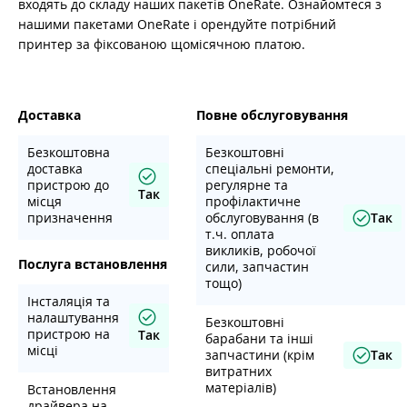
входять до складу наших пакетів OneRate. Ознайомтеся з
нашими пакетами OneRate і орендуйте потрібний
принтер за фіксованою щомісячною платою.
Доставка
Повне обслуговування
Безкоштовна
Безкоштовні
доставка
спеціальні ремонти,
пристрою до
регулярне та
Так
місця
профілактичне
призначення
обслуговування (в
Так
т.ч. оплата
викликів, робочої
Послуга встановлення
сили, запчастин
тощо)
Інсталяція та
налаштування
Безкоштовні
пристрою на
Так
барабани та інші
місці
запчастини (крім
Так
витратних
матеріалів)
Встановлення
драйвера на