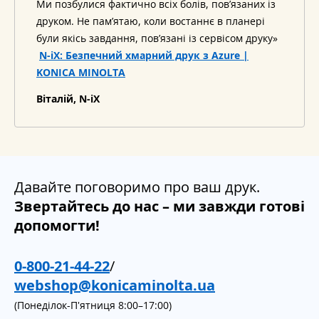
Ми позбулися фактично всіх болів, пов’язаних із
друком. Не пам’ятаю, коли востаннє в планері
були якісь завдання, пов’язані із сервісом друку»
N-iX: Безпечний хмарний друк з Azure |
KONICA MINOLTA
Віталій, N-iX
Давайте поговоримо про ваш друк.
Звертайтесь до нас – ми завжди готові
допомогти!
0-800-21-44-22
/
webshop@konicaminolta.ua
(Понеділок-П'ятниця 8:00–17:00)