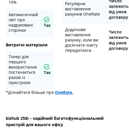
Число
10%
Регулярне
залежить
виставлення
від умов
рахунків OneRate
Автоматичний
договору
звіт про
надруковані
Так
Додаткове
сторінки
Число
виставлення
залежить
рахунку, коли ви
від умов
Витратні матеріали
досягнете ліміту
договору
передоплати
Тонер для
першого
використання
постачається
Так
разом із
пристроєм
*Дізнайтеся більше про
OneRate.
bizhub 258i – надійний багатофункціональний
пристрій для вашого офісу