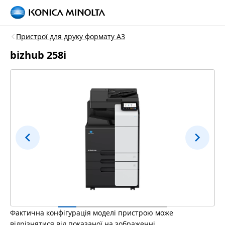
Пристрої для друку формату A3
bizhub 258i
Фактична конфігурація моделі пристрою може
відрізнятися від показаної на зображенні.