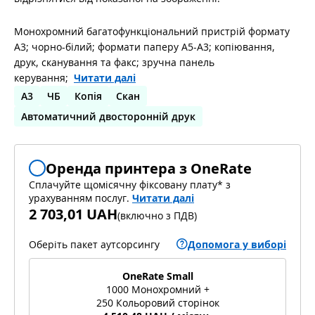
Монохромний багатофункціональний пристрій формату
А3; чорно-білий; формати паперу A5-A3; копіювання,
друк, сканування та факс; зручна панель
керування;
Читати далі
A3
ЧБ
Копія
Скан
Автоматичний двосторонній друк
Оренда принтера з OneRate
Сплачуйте щомісячну фіксовану плату* з
урахуванням послуг.
Читати далі
2 703,01 UAH
(
включно з ПДВ
)
Оберіть пакет аутсорсингу
Допомога у виборі
OneRate Small
1000 Монохромний +
250 Кольоровий сторінок