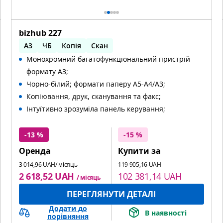
bizhub 227
A3
ЧБ
Копія
Скан
Монохромний багатофункціональний пристрій
Автоматичний двосторонній друк
формату А3;
Чорно-білий; формати паперу A5-A4/A3;
Копіювання, друк, сканування та факс;
Інтуїтивно зрозуміла панель керування;
-13 %
-15 %
Оренда
Купити за
3 014,96 UAH/ місяць
119 905,16 UAH
2 618,52 UAH
102 381,14 UAH
/ місяць
ПЕРЕГЛЯНУТИ ДЕТАЛІ
Додати до
В наявності
порівняння