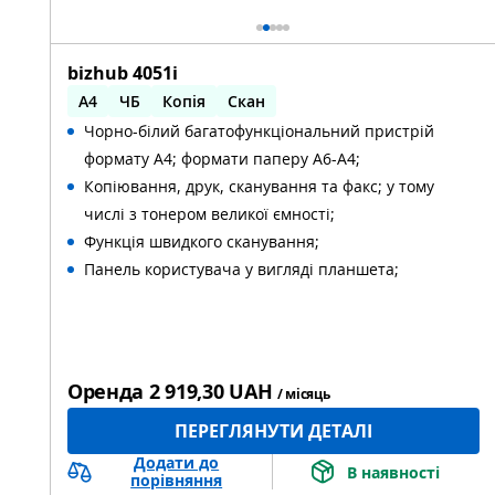
bizhub 4051i
A4
ЧБ
Копія
Скан
Чорно-білий багатофункціональний пристрій
Автоматичний двосторонній друк
формату А4; формати паперу А6-А4;
Автоматичний двосторонній скан
Копіювання, друк, сканування та факс; у тому
числі з тонером великої ємності;
Функція швидкого сканування;
Панель користувача у вигляді планшета;
Оренда
2 919,30 UAH
/ місяць
ПЕРЕГЛЯНУТИ ДЕТАЛІ
Додати до
В наявності
порівняння