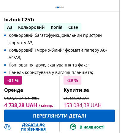
bizhub C251i
A3
Кольоровий
Копія
Скан
Кольоровий багатофункціональний пристрій
Автоматичний двосторонній друк
формату А3;
Кольоровий і чорно-білий; формати паперу A6-
A4/A3;
Копіювання, друк, сканування та факс;
Панель користувача у вигляді планшета;
-31 %
-29 %
Оренда
Купити за
6 837,96 UAH/ місяць
215 599,43 UAH
4 738,28 UAH
153 084,38 UAH
/ місяць
ПЕРЕГЛЯНУТИ ДЕТАЛІ
Додати до
В наявності
порівняння