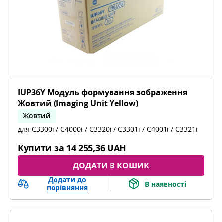
IUP36Y Модуль формування зображення
Жовтий (Imaging Unit Yellow)
Жовтий
для C3300i / C4000i / C3320i / C3301i / C4001i / C3321i
bizhub C3300i, bizhub C4000i, bizhub C3320i,
bizhub C3301i, bizhub C4001i, bizhub C3321i
Купити за
14 255,36 UAH
ДОДАТИ В КОШИК
Додати до
В наявності
порівняння