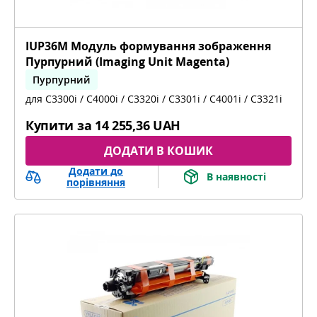
IUP36M Модуль формування зображення
Пурпурний (Imaging Unit Magenta)
Пурпурний
для C3300i / C4000i / C3320i / C3301i / C4001i / C3321i
bizhub C3300i, bizhub C4000i, bizhub C3320i,
bizhub C3301i, bizhub C4001i, bizhub C3321i
Купити за
14 255,36 UAH
ДОДАТИ В КОШИК
Додати до
В наявності
порівняння