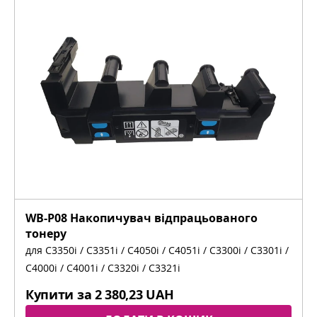
WB-P08 Накопичувач відпрацьованого
тонеру
для C3350i / C3351i / C4050i / C4051i / C3300i / C3301i /
C4000i / C4001i / C3320i / C3321i
Купити за
2 380,23 UAH