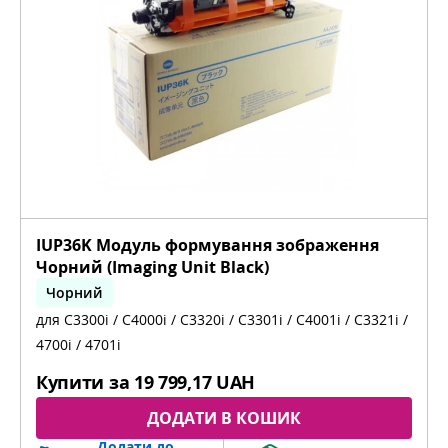
IUP36K Модуль формування зображення
Чорний (Imaging Unit Black)
Чорний
для C3300i / C4000i / C3320i / C3301i / C4001i / C3321i /
bizhub C3300i, bizhub C4000i, bizhub C3320i,
bizhub C3301i, bizhub C4001i, bizhub C3321i,
4700i / 4701i
bizhub 4700i, bizhub 4701i
Купити за
19 799,17 UAH
ДОДАТИ В КОШИК
Додати до