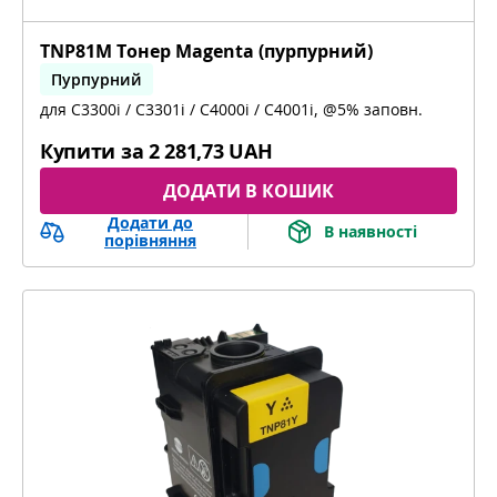
TNP81M Тонер Magenta (пурпурний)
Пурпурний
для C3300i / C3301i / C4000i / C4001i, @5% заповн.
bizhub C3300i, bizhub C4000i, bizhub C3301i,
bizhub C4001i
Купити за
2 281,73 UAH
ДОДАТИ В КОШИК
Додати до
В наявності
порівняння