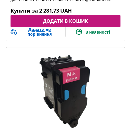
bizhub C3300i, bizhub C4000i, bizhub C3301i,
bizhub C4001i
Купити за
2 281,73 UAH
ДОДАТИ В КОШИК
Додати до
В наявності
порівняння