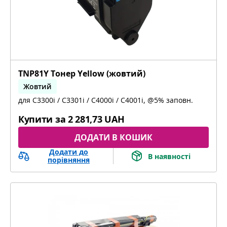
TNP81Y Тонер Yellow (жовтий)
Жовтий
для C3300i / C3301i / C4000i / C4001i, @5% заповн.
bizhub C3300i, bizhub C4000i, bizhub C3301i,
bizhub C4001i
Купити за
2 281,73 UAH
ДОДАТИ В КОШИК
Додати до
В наявності
порівняння