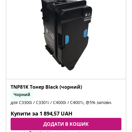
TNP81K Тонер Black (чорний)
Чорний
для C3300i / C3301i / C4000i / C4001i, @5% заповн.
bizhub C3300i, bizhub C4000i, bizhub C3301i,
bizhub C4001i
Купити за
1 894,57 UAH
ДОДАТИ В КОШИК