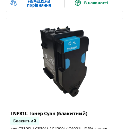
Додати до
В наявності
порівняння
TNP81C Тонер Cyan (блакитний)
Блакитний
для C3300i / C3301i / C4000i / C4001i, @5% заповн.