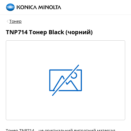
Тонер
TNP714 Тонер Black (чорний)
Тонер TNP714 – це оригінальний витратний матеріал