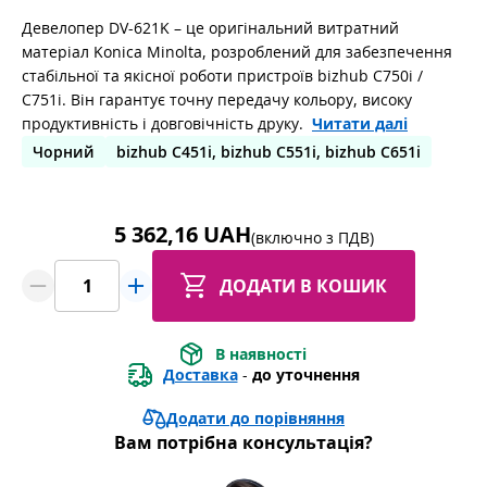
Девелопер DV-621K – це оригінальний витратний
матеріал Konica Minolta, розроблений для забезпечення
стабільної та якісної роботи пристроїв bizhub C750i /
C751i. Він гарантує точну передачу кольору, високу
продуктивність і довговічність друку.
Читати далі
Чорний
bizhub C451i, bizhub C551i, bizhub C651i
5 362,16 UAH
(включно з ПДВ)
ДОДАТИ В КОШИК
В наявності
Доставка
 - 
до уточнення
Додати до порівняння
Вам потрібна консультація?