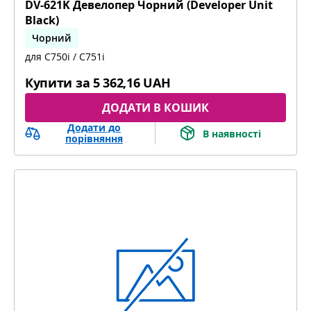
DV-621K Девелопер Чорний (Developer Unit
Black)
Чорний
для C750i / C751i
bizhub C451i, bizhub C551i, bizhub C651i
Купити за
5 362,16 UAH
ДОДАТИ В КОШИК
Додати до
В наявності
порівняння