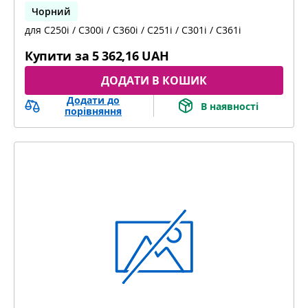
Чорний
для C250i / C300i / C360i / C251i / C301i / C361i
bizhub C251i, bizhub C301i, bizhub C361i
Купити за
5 362,16 UAH
ДОДАТИ В КОШИК
Додати до
В наявності
порівняння