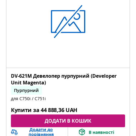
DV-621M Девелопер пурпурний (Developer
Unit Magenta)
Пурпурний
для C750i / C751i
bizhub C451i, bizhub C551i, bizhub C651i
Купити за
44 888,36 UAH
ДОДАТИ В КОШИК
Додати до
В наявності
порівняння