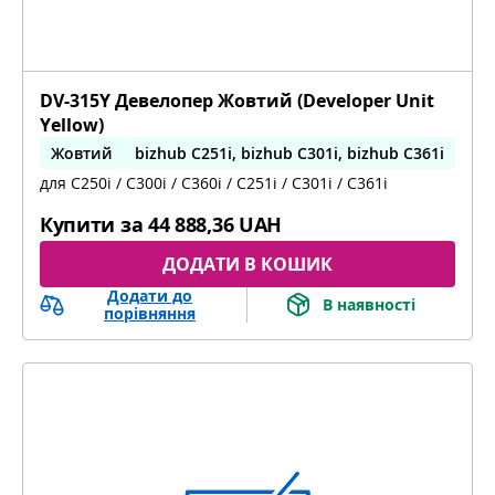
DV-315Y Девелопер Жовтий (Developer Unit
Yellow)
Жовтий
bizhub C251i, bizhub C301i, bizhub C361i
для C250i / C300i / C360i / C251i / C301i / C361i
Купити за
44 888,36 UAH
ДОДАТИ В КОШИК
Додати до
В наявності
порівняння