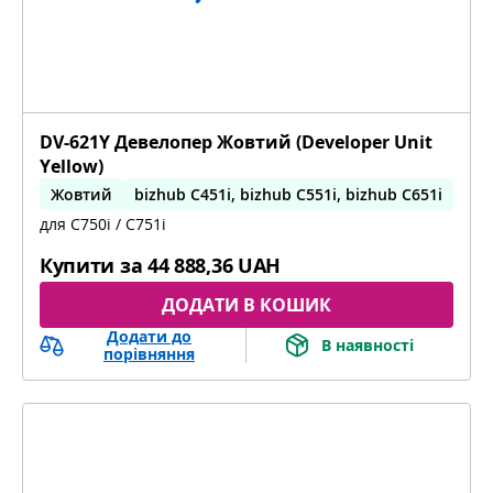
DV-621Y Девелопер Жовтий (Developer Unit
Yellow)
Жовтий
bizhub C451i, bizhub C551i, bizhub C651i
для C750i / C751i
Купити за
44 888,36 UAH
ДОДАТИ В КОШИК
Додати до
В наявності
порівняння