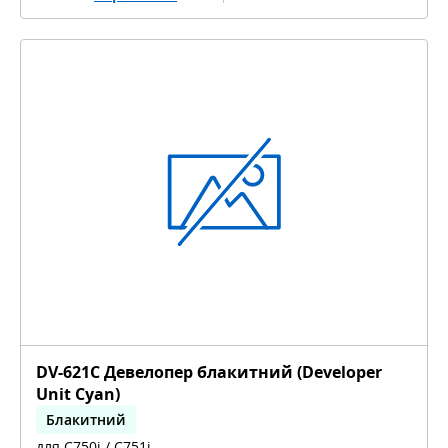
DV-621C Девелопер блакитний (Developer
Unit Cyan)
Блакитний
для C750i / C751i