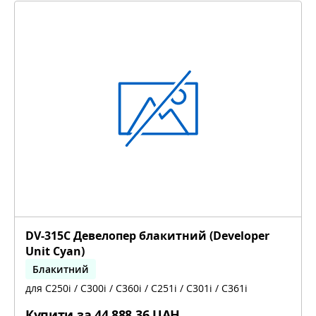
DV-315C Девелопер блакитний (Developer
Unit Cyan)
Блакитний
для C250i / C300i / C360i / C251i / C301i / C361i
bizhub C251i, bizhub C301i, bizhub C361i
Купити за
44 888,36 UAH