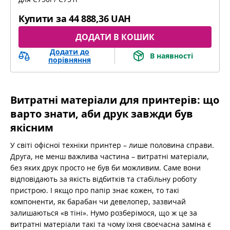
bizhub C451i, bizhub C551i, bizhub C651i
Купити за
44 888,36 UAH
ДОДАТИ В КОШИК
Додати до
В наявності
порівняння
Витратні матеріали для принтерів: що
варто знати, аби друк завжди був
якісним
У світі офісної техніки принтер – лише половина справи.
Друга, не менш важлива частина – витратні матеріали,
без яких друк просто не був би можливим. Саме вони
відповідають за якість відбитків та стабільну роботу
пристрою. І якщо про папір знає кожен, то такі
компоненти, як барабан чи девелопер, зазвичай
залишаються «в тіні». Нумо розберімося, що ж це за
витратні матеріали такі та чому їхня своєчасна заміна є