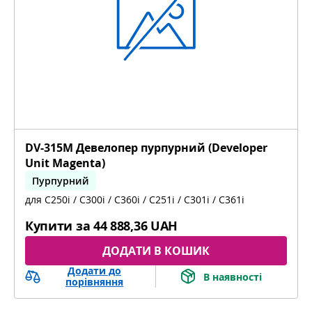
DV-315M Девелопер пурпурний (Developer
Unit Magenta)
Пурпурний
для C250i / C300i / C360i / C251i / C301i / C361i
bizhub C251i, bizhub C301i, bizhub C361i
Купити за
44 888,36 UAH
ДОДАТИ В КОШИК
Додати до
В наявності
порівняння