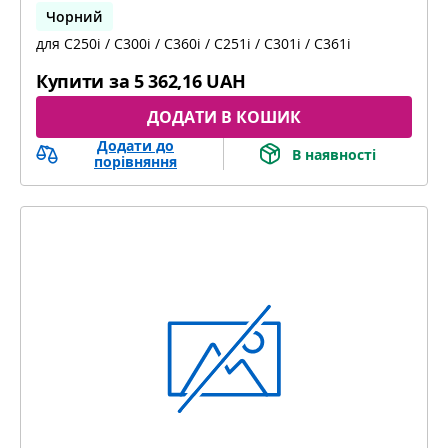
Чорний
для C250i / C300i / C360i / C251i / C301i / C361i
bizhub C251i, bizhub C301i, bizhub C361i
Купити за
5 362,16 UAH
ДОДАТИ В КОШИК
Додати до
В наявності
порівняння