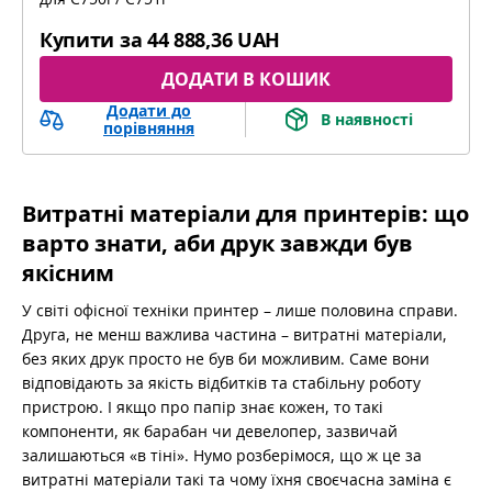
bizhub C451i, bizhub C551i, bizhub C651i
Купити за
44 888,36 UAH
ДОДАТИ В КОШИК
Додати до
В наявності
порівняння
Витратні матеріали для принтерів: що
варто знати, аби друк завжди був
якісним
У світі офісної техніки принтер – лише половина справи.
Друга, не менш важлива частина – витратні матеріали,
без яких друк просто не був би можливим. Саме вони
відповідають за якість відбитків та стабільну роботу
пристрою. І якщо про папір знає кожен, то такі
компоненти, як барабан чи девелопер, зазвичай
залишаються «в тіні». Нумо розберімося, що ж це за
витратні матеріали такі та чому їхня своєчасна заміна є