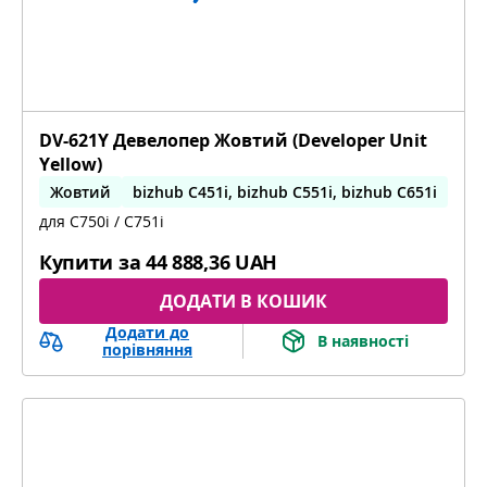
DV-621Y Девелопер Жовтий (Developer Unit
Yellow)
Жовтий
bizhub C451i, bizhub C551i, bizhub C651i
для C750i / C751i
Купити за
44 888,36 UAH
ДОДАТИ В КОШИК
Додати до
В наявності
порівняння