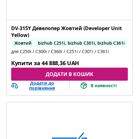
DV-315Y Девелопер Жовтий (Developer Unit
Yellow)
Жовтий
bizhub C251i, bizhub C301i, bizhub C361i
для C250i / C300i / C360i / C251i / C301i / C361i
Купити за
44 888,36 UAH
ДОДАТИ В КОШИК
Додати до
В наявності
порівняння