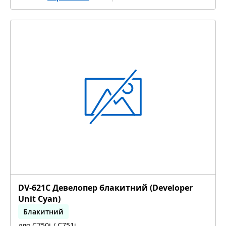
DV-621C Девелопер блакитний (Developer
Unit Cyan)
Блакитний
для C750i / C751i