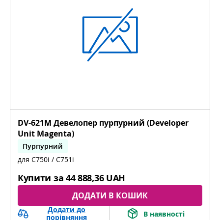
DV-621M Девелопер пурпурний (Developer
Unit Magenta)
Пурпурний
для C750i / C751i
bizhub C451i, bizhub C551i, bizhub C651i
Купити за
44 888,36 UAH
ДОДАТИ В КОШИК
Додати до
В наявності
порівняння