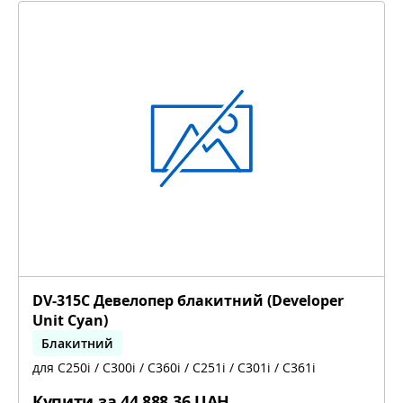
DV-315C Девелопер блакитний (Developer
Unit Cyan)
Блакитний
для C250i / C300i / C360i / C251i / C301i / C361i
bizhub C251i, bizhub C301i, bizhub C361i
Купити за
44 888,36 UAH