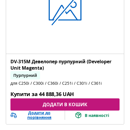
DV-315M Девелопер пурпурний (Developer
Unit Magenta)
Пурпурний
для C250i / C300i / C360i / C251i / C301i / C361i
bizhub C251i, bizhub C301i, bizhub C361i
Купити за
44 888,36 UAH
ДОДАТИ В КОШИК
Додати до
В наявності
порівняння