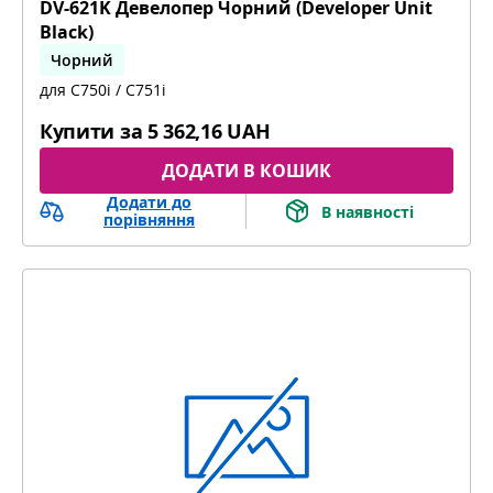
DV-621K Девелопер Чорний (Developer Unit
Black)
Чорний
для C750i / C751i
bizhub C451i, bizhub C551i, bizhub C651i
Купити за
5 362,16 UAH
ДОДАТИ В КОШИК
Додати до
В наявності
порівняння